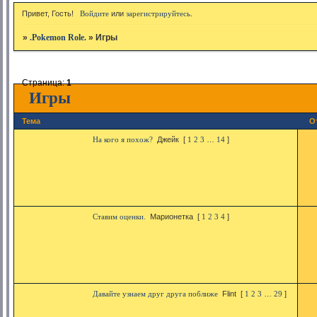
Привет, Гость!
Войдите
или
зарегистрируйтесь
.
»
.Pokemon Role.
»
Игры
Страница:
1
Игры
Тема
О
На кого я похож?
Джейк
[
1
2
3
…
14
]
Ставим оценки.
Марионетка
[
1
2
3
4
]
Давайте узнаем друг друга поближе
Flint
[
1
2
3
…
29
]