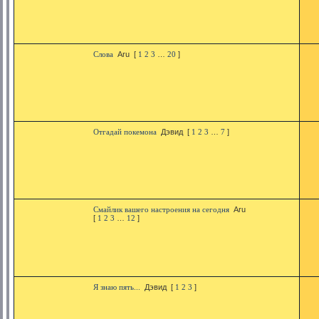
Слова
Aru
[
1
2
3
…
20
]
Отгадай покемона
Дэвид
[
1
2
3
…
7
]
Смайлик вашего настроения на сегодня
Aru
[
1
2
3
…
12
]
Я знаю пять...
Дэвид
[
1
2
3
]