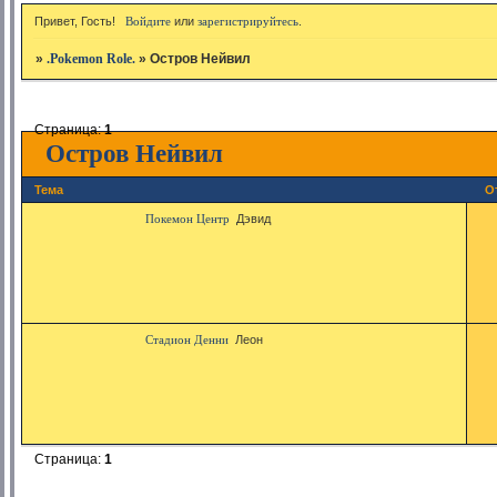
Привет, Гость!
Войдите
или
зарегистрируйтесь
.
»
.Pokemon Role.
»
Остров Нейвил
Страница:
1
Остров Нейвил
Тема
О
Покемон Центр
Дэвид
Стадион Денни
Леон
Страница:
1