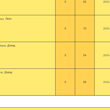
0
82
2010-
джа
Леон
0
70
2010-
лиция
Дэвид
0
54
2010-
нтр
Дэвид
0
58
2010-