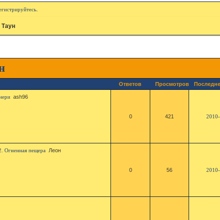
егистрируйтесь
.
 Таун
н
Ответов
Просмотров
Последне
нери
ash96
0
421
2010-
. Огненная пещера
Леон
0
56
2010-