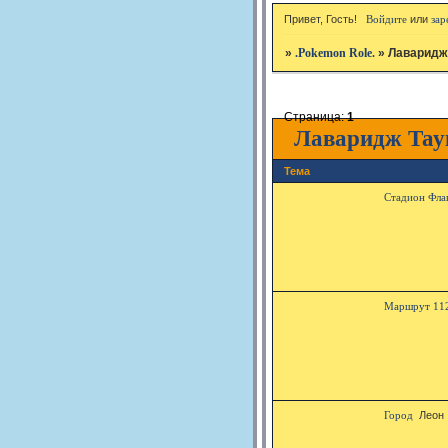
Привет, Гость!
Войдите
или
зар
»
.Pokemon Role.
»
Лаваридж
Страница:
1
Лаваридж Тау
Тема
Стадион Фла
Маршрут 112
Город
Леон