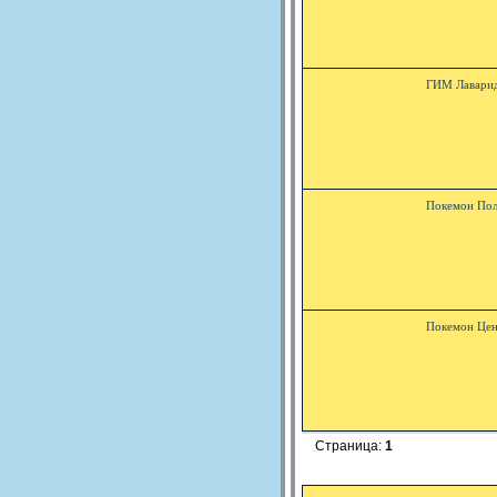
ГИМ Лавари
Покемон По
Покемон Це
Страница:
1