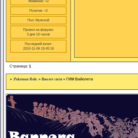
Уважение:
+2
Позитив:
+2
Пол:
Мужской
Провел на форуме:
3 дня 10 часов
Последний визит:
2010-11-06 15:45:16
Страница:
1
»
.Pokemon Role.
»
Виолет сити
»
ГИМ Вайолета