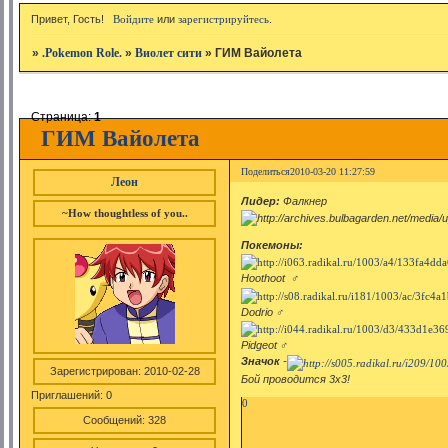
Привет, Гость!
Войдите
или
зарегистрируйтесь
.
»
.Pokemon Role.
»
Виолет сити
»
ГИМ Вайолета
Страница:
1
ГИМ Вайолета
Поделиться
2010-03-20 11:27:59
Леон
Лидер:
Фалкнер
~How thoughtless of you..
Покемоны:
Hoothoot ♂
Dodrio ♂
Pidgeot ♂
Значок
-
Зарегистрирован
: 2010-02-28
Бой проводится 3х3!
Приглашений:
0
0
Сообщений:
328