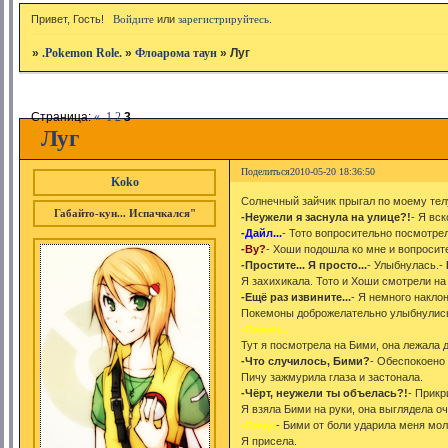
Привет, Гость!
Войдите
или
зарегистрируйтесь
.
»
.Pokemon Role.
»
Флоарома таун
»
Луг
Страница:
«
1
2
3
Луг
Поделиться
2010-05-20 18:36:50
Koko
Солнечный зайчик прыгал по моему телу
Габайто-кун... Испачкался"
-Неужели я заснула на улице?!
- Я вс
-Дайл...
- Тото вопросительно посмотрел
-Ву?
- Хоши подошла ко мне и вопросит
-Простите... Я просто...
- Улыбнулась.-
Я захихикала. Тото и Хоши смотрели на
-Ещё раз извините...
- Я немного накло
Покемоны доброжелательно улыбнулис
-Пииич...
Тут я посмотрела на Бими, она лежала 
-Что случилось, Бими?
- Обеспокоено 
Пичу зажмурила глаза и застонала.
-Чёрт, неужели ты объелась?!
- Прикр
Я взяла Бими на руки, она выглядела о
-Пичу!
- Бими от боли ударила меня мол
Я присела.