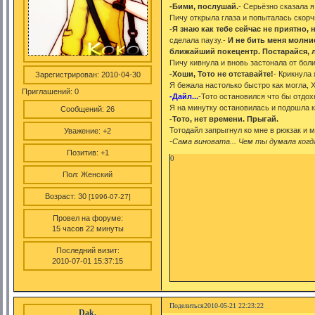
-Бими, послушай.
- Серьёзно сказала 
Пичу открыла глаза и попыталась скор
-Я знаю как тебе сейчас не приятно, 
сделала паузу.-
И не бить меня молние
ближайший покецентр. Постарайся, 
Пичу кивнула и вновь застонала от боли
-Хоши, Тото не отставайте!
- Крикнула 
Зарегистрирован
: 2010-04-30
Я бежала настолько быстро как могла, 
Приглашений:
0
-Дайл...
-Тото остановился что бы отдох
Я на минутку остановилась и подошла к
Сообщений:
26
-Тото, нет времени. Прыгай.
Тотодайл запрыгнул ко мне в рюкзак и 
Уважение:
+2
-Сама виновата... Чем ты думала ког
Позитив:
+1
0
Пол:
Женский
Возраст:
30
[1996-07-27]
Провел на форуме:
15 часов 22 минуты
Последний визит:
2010-07-01 15:37:15
Поделиться
2010-05-21 22:23:22
Dak.