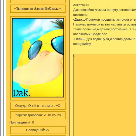
Анкета>>>
~Ты явно не Админ БеОшы.><
Дак спокойно лежала на лугу,отгоняя к
противно.
-Даак...
-Покемон прошипел,отгоняя оче
Наконец покемон встал на лапы,и осмот
такие большие,мерзкие,противные...Не
насекомых.Вроде всё.
-Псай...
-Дак вздохнула,и пошла дальше
неподолёку.
0
Откуда:
О т К о - с а м ы . =О
Зарегистрирован
: 2010-05-20
Приглашений:
0
Сообщений:
27