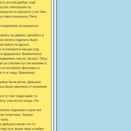
рсть встала дыбом, ещё
пустил электрошок на
вырнулся и оказался у ног Нии.
ка сама отшагнула. Пичу
ия подхватив кусающегося
ралась на дерево, цепляясь и
 но ничего поделать было
они вовсе не друзья.
м остановился как раз под
 не додумался. Внимательно
едпринять или их засекут. Пичу
ав за стволом пустил молнию в
и естественно бросились к
да-то в чащу. Браконьер
далеко была речка. Девушка
кса были наколены от волнения.
и тут вот люди какие то,
пичу спасли его шкуру. Он
тельно подложив к ране кое
уже полегчало. Хироки
 руку.
е девушки начал что-то
гляд чуть выше лица хозяйки.