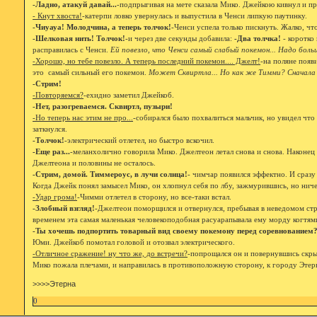
-Ладно, атакуй давай...
-подпрыгивая на мете сказала Мико. Джейкою кивнул и пр
- Кнут хвоста!
-катерпи ловко увернулась и выпустила в Ченси липкую паутинку.
-Чиуауа! Молодчина, а теперь толчок!
-Ченси успела только пискнуть. Жалко, что
-Шелковая нить! Толчок!
-и через две секунды добавила:
-Два толчка!
- коротко
расправилась с Ченси.
Ей повезло, что Ченси самый слабый покемон... Надо боль
-Хорошо, но тебе повезло. А теперь последний покемон.... Джелт!
-на поляне появ
это самый сильный его покемон.
Может Сквиртла... Но как же Тимми? Сначала
-Стрим!
-Повторяемся?
-ехидно заметил Джейкоб.
-Нет, разогреваемся. Сквиртл, пузыри!
-Но теперь нас этим не про...
-собирался было похвалиться мальчик, но увидел чт
заткнулся.
-Толчок!
-электрический отлетел, но быстро вскочил.
-Еще раз...
-меланхолично говорила Мико. Джелтеон летал снова и снова. Наконец н
Джелтеона и половины не осталось.
-Стрим, домой. Тиммероус, в лучи солнца!
- чимчар появился эффектно. И сразу
Когда Джейк понял замысел Мико, он хлопнул себя по лбу, зажмурившись, но ничег
-Удар грома!
-Чимми отлетел в сторону, но все-таки встал.
-Злобный взгляд!
-Джелтеон поморщился и отвернулся, пребывая в неведомом стр
временем эта самая маленькая человекоподобная расуарапывала ему морду когтям
-Ты хочешь подпортить товарный вид своему покемону перед соревнованием
Юми. Джейкоб помотал головой и отозвал электрического.
-Отличное сражение! ну что же, до встречи?
-попрощался он и повернувшись скры
Мико пожала плечами, и направилась в противоположную сторону, к городу Этерн
>>>>Этерна
0