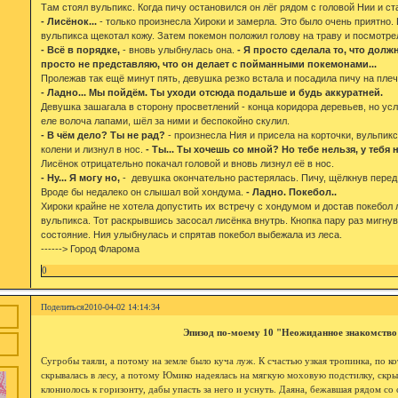
Там стоял вульпикс. Когда пичу остановился он лёг рядом с головой Нии и ст
- Лисёнок...
- только произнесла Хироки и замерла. Это было очень приятно
вульпикса щекотал кожу. Затем покемон положил голову на траву и посмотре
- Всё в порядке,
- вновь улыбнулась она.
- Я просто сделала то, что должн
просто не представляю, что он делает с пойманными покемонами...
Пролежав так ещё минут пять, девушка резко встала и посадила пичу на плеч
- Ладно... Мы пойдём. Ты уходи отсюда подальше и будь аккуратней.
Девушка зашагала в сторону просветлений - конца коридора деревьев, но у
еле волоча лапами, шёл за ними и беспокойно скулил.
- В чём дело? Ты не рад?
- произнесла Ния и присела на корточки, вульпик
колени и лизнул в нос.
- Ты... Ты хочешь со мной? Но тебе нельзя, у тебя 
Лисёнок отрицательно покачал головой и вновь лизнул её в нос.
- Ну... Я могу но,
- девушка окончательно растерялась. Пичу, щёлкнув перед 
Вроде бы недалеко он слышал вой хондума.
- Ладно. Покебол..
Хироки крайне не хотела допустить их встречу с хондумом и достав покебол 
вульпикса. Тот раскрывшись засосал лисёнка внутрь. Кнопка пару раз мигну
состояние. Ния улыбнулась и спрятав покебол выбежала из леса.
------> Город Фларома
0
Поделиться
2010-04-02 14:14:34
Эпизод по-моему 10 "Неожиданное знакомство
Сугробы таяли, а потому на земле было куча луж. К счастью узкая тропинка, по 
скрывалась в лесу, а потому Юмико надеялась на мягкую моховую подстилку, скр
клониолось к горизонту, дабы упасть за него и уснуть. Даяна, бежавшая рядом со