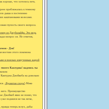
к хорошо, что хотелось петь.
стреее приближалась к темному
жело дыша и постепенно
а них каштановыми волосами.
знав глупость своего вопроса.
енер из Джубилайфа. Это ведь
задал вопрос он. Не ответив,
емон - Дэи!
ая воочию этого покемона
тыне в поисках измученных жарой
ь твоего Кактурна! надеюсь ты
казала:
 Кактурна Джейкоба на довольно
лся.
-Ядовитая спора!
-Мико
а него. Преимущество
час Джейкоб явно не понял, что
и уже поднялся не так легко,
, правда теперь вслух, дабы