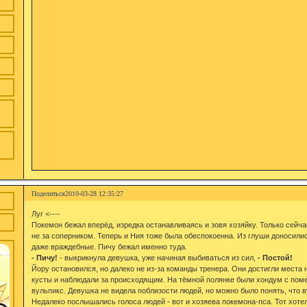
Поделиться
2010-03-28 12:35:27
Луг <----
Покемон бежал вперёд, изредка останавливаясь и зовя хозяйку. Только сейчас
не за соперником. Теперь и Ния тоже была обеспокоенна. Из глуши доносили
даже враждебные. Пичу бежал именно туда.
- Пичу!
- выкрикнула девушка, уже начиная выбиваться из сил,
- Постой!
Йору остановился, но далеко не из-за команды тренера. Они достигли места 
кусты и наблюдали за происходящим. На тёмной полянке были хондум с пом
вульпикс. Девушка не видела поблизости людей, но можно было понять, что в
Недалеко послышались голоса людей - вот и хозяева покемона-пса. Тот хотел