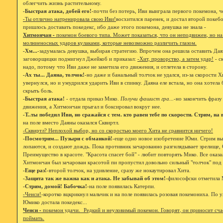
облегчить жизнь растительному.
-Быстрая атака, добей его!
-почти без потерь, Иви выиграла первого покемона, ч
-Ты отлично натренировала свою Иви!
восхитился паренек, и достал второй покеб
пришлось доставать покедекс, ибо даже этого покемона, девушка не знала -
Хитмончан -
покемон боевого типа. Может показаться, что он неподвижен, но на
молниеносных ударов кулаками, которые невозможно различить глазом.
-Хм...
-задумалась девушка, выбирая стратегию. Впрочем она решила оставить Дая
заговорщицки подмигнул Джейкоб и приказал:
-Хит, проворство, а затем удар!
- с
надо, потому что Иви даже не заметила его движения, и отлетела в сторону.
-Ах ты... Даяна, толчок!
-но даже и банальный толчок не удался, из-за скорости 
увернулся, но и умудрился ударить Иви в спинку. Даяна еле встала, но она хотела 
скрыть боль.
-Быстрая атака!
- отдала приказ Мико.
Получи фашист гра...
-но закончить фразу
движения, а Хитмончан прыгал и боксировал вокруг нее.
-Т..ты победил Иви, но сражайся с тем. кто равен тебе по скорости. Стрим, на
на поле вместо Даяны оказался Сквиртл.
-Сквиртл? Неплохой выбор, но со скоростью моего Хита не сравнится ничего!
-Посмотрим... Пузыри с обманкой!
-еще одно новое изобретение Юми. Стрим вып
лопаются, и создают дождь. Пока противник зачарованно разгнлядывает зрелище,
Преимущество в красоте. "Красота спасет бой" - любит повторять Мико. Все оказ
Хитмончан был зачарован красотой пи пропустил довольно сильный "толчок" под
-Еще раз!
-второй толчок, на удивление, сразу же нокаутировал Хита.
-Защита так же важна как и атака. Не забывай об этом!
-философски отметила 
-Стрим, домой! Бабочка!
-на поле появилась Катерпи.
-Ченси!
-коротко вцкрикнул мальчик и на поле появилась розовая покемониха. По
Юмико достала покедекс...
Ченси -
покемон удачи. Редкий и неуловимый покемон. Говорят, он приносит счас
поймать.