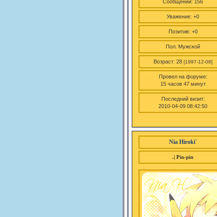
Сообщений:
156
Уважение:
+0
Позитив:
+0
Пол:
Мужской
Возраст:
28
[1997-12-08]
Провел на форуме:
15 часов 47 минут
Последний визит:
2010-04-09 08:42:50
Nia Hiroki`
.| Pin-pin