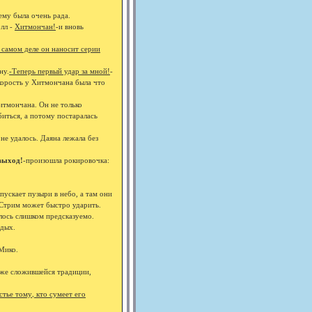
ему была очень рада.
олл -
Хитмончан!
-и вновь
 самом деле он наносит серии
ну.
-Теперь первый удар за мной!
-
корость у Хитмончана была что
Хитмончана. Он не только
биться, а потому постаралась
 не удалось. Даяна лежала без
 выход!
-произошла рокировочка:
ускает пузыри в небо, а там они
 Стрим может быстро ударить.
алось слишком предсказуемо.
 дых.
Мико.
 уже сложившейся традиции,
тье тому, кто сумеет его