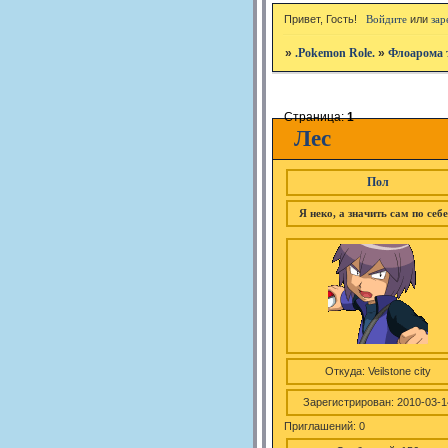
Привет, Гость!
Войдите
или
зар
»
.Pokemon Role.
»
Флоарома 
Страница:
1
Лес
Пол
Я неко, а значить сам по себе.
Откуда:
Veilstone city
Зарегистрирован
: 2010-03-1
Приглашений:
0