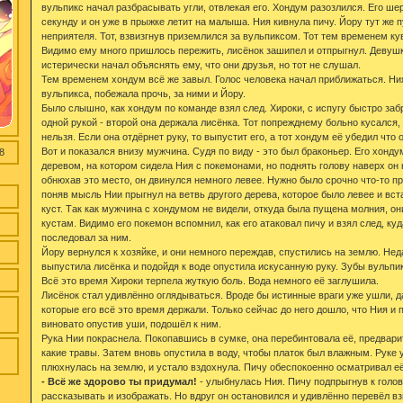
вульпикс начал разбрасывать угли, отвлекая его. Хондум разозлился. Его ше
секунду и он уже в прыжке летит на малыша. Ния кивнула пичу. Йору тут же 
неприятеля. Тот, взвизгнув приземлился за вульпиксом. Тот тем временем ку
Видимо ему много пришлось пережить, лисёнок зашипел и отпрыгнул. Девуш
истерически начал объяснять ему, что они друзья, но тот не слушал.
Тем временем хондум всё же завыл. Голос человека начал приближаться. Н
вульпикса, побежала прочь, за ними и Йору.
Было слышно, как хондум по команде взял след. Хироки, с испугу быстро заб
одной рукой - второй она держала лисёнка. Тот попрежднему больно кусался,
нельзя. Если она отдёрнет руку, то выпустит его, а тот хондум её убедил что 
Вот и показался внизу мужчина. Судя по виду - это был браконьер. Его хонду
8
деревом, на котором сидела Ния с покемонами, но поднять голову наверх он
обнюхав это место, он двинулся немного левее. Нужно было срочно что-то пр
поняв мысль Нии прыгнул на ветвь другого дерева, которое было левее и вст
куст. Так как мужчина с хондумом не видели, откуда была пущена молния, он
кустам. Видимо его покемон вспомнил, как его атаковал пичу и взял след, ку
последовал за ним.
Йору вернулся к хозяйке, и они немного переждав, спустились на землю. Не
выпустила лисёнка и подойдя к воде опустила искусанную руку. Зубы вульпи
Всё это время Хироки терпела жуткую боль. Вода немного её заглушила.
Лисёнок стал удивлённо оглядываться. Вроде бы истинные враги уже ушли, да 
которые его всё это время держали. Только сейчас до него дошло, что Ния и 
виновато опустив уши, подошёл к ним.
Рука Нии покраснела. Покопавшись в сумке, она перебинтовала её, предвари
какие травы. Затем вновь опустила в воду, чтобы платок был влажным. Руке 
плюхнулась на землю, и устало вздохнула. Пичу обеспокоенно осматривал её
- Всё же здорово ты придумал!
- улыбнулась Ния. Пичу подпрыгнув к голов
рассказывать и изображать. Но вдруг он остановился и удивлённо перевёл вз