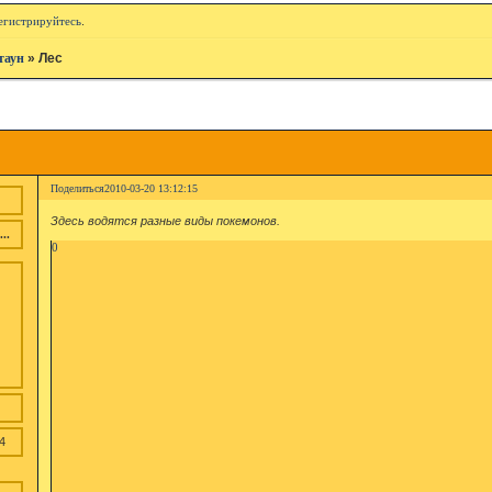
егистрируйтесь
.
таун
»
Лес
Поделиться
2010-03-20 13:12:15
Здесь водятся разные виды покемонов.
..
0
4