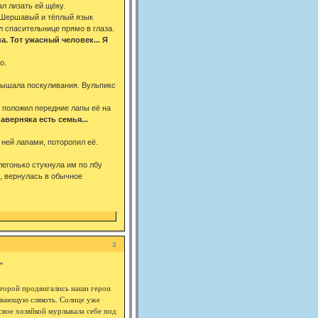
ал лизать ей щёку.
. Шершавый и тёплый язык
л спасительнице прямо в глаза.
а. Тот ужасный человек... Я
о.
слышала поскуливания. Вульпикс
с положил передние лапы её на
наверняка есть семья...
ней лапами, поторопил её.
легонько стукнула им по лбу
в, вернулась в обычное
3
"
которой продвигались наши герои
ывающую слякоть. Солнце уже
 свое хозяйкой мурлыкала себе под