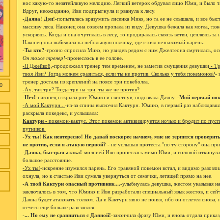
нос какую-то незатейливую мелодию. Легкий ветерок обдувал лицо Юми, и было та
Вдруг, неожиданно, Иви подпрыгнула и рванула к лесу.
-Даяна! Дэи!
-попыталась вразумить лисенка Мико, но та ее не слышала, и все бы
массиву леса. Наконец она совсем пропала из виду. Девушка бежала как могла, тя
ускоряясь. Когда и она очутилась в лесу, то продиралась сквозь ветви, цепляясь з
Наконец она выбежала на небольшую полянку, где стоял незнакомый парень.
-Ты кто?
-грозно спросила Мико, но увидев рядом с ним Джелтеона смутилась, осо
Он тоже тренер!
-пронеслось в ее голове.
-Я Джейкоб,
-продолжаол тренер тем временем, не заметив смущения девушки
- Тр
твоя Иви? Тогда можем сразиться, если ты не против. Сколько у тебя покемонов?
- 
тренер достала из креплений на поясе три покеболла.
0
-Ах, так три? Тогда три на три, ты же не против?
-Нет!
-наконец открыла рот Юмико и свистнув, подозвала Даяну.
-Мой первый пок
-А мой Кактурн...
-из-за спины выскочил Кактурн. Юмико, в первый раз наблюдавш
раскрыла покедекс, и услышала:
Кактурн -
покемон-кактус. Этот покемон активизируется ночью и бродит по пус
путников.
-Ух ты! Как иентересно! Но давай поскорее начнем, мне не терпится проверит
не против, если я атакую первой?
- не услышав протеста "по ту сторону" она при
-Даяна, быстрая атака!
-молнией Иви пронеслась мимо Юми, и головой откинула
большое расстояние.
-Ух ты!
-искренне изумился парень. Его травяной покемон встал, и видимо разозли
охнула, но к счастью Иви сумела увернуться от семечки, летящей прямо на нее.
-А твой Кактурн опасный противник....
-улыбнулась девушка, жестом указывая н
заключалось в том, что Юмико и Иви разработали специальный язык жестов, и сей
Даяна будет атаковать толком. Да и Кактурн явно не понял, ибо он отлетел снова, 
отчего еще больше разозлился.
-... Но ему не сравниться с Даяной!
-закончила фразу Юми, и вновь отдала приказ