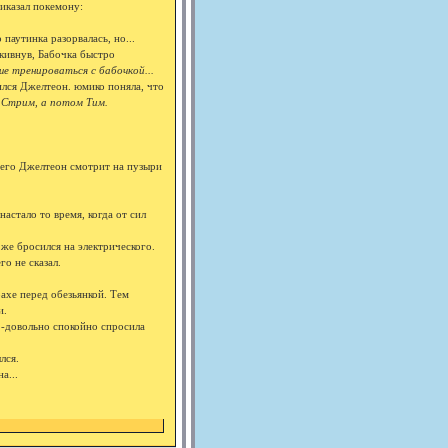
иказал покемону:
 паутинка разорвалась, но...
 кивнув, Бабочка быстро
ше тренироваться с бабочкой...
ился Джелтеон. юмико поняла, что
 Стрим, а потом Тим.
о его Джелтеон смотрит на пузыри
астало то время, когда от сил
 же бросился на электрического.
о не сказал.
ахе перед обезьянкой. Тем
и.
?
-довольно спокойно спросила
лся.
а...