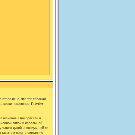
2
 стало ясно, что тот побежал
сь крики покемонов. Причём
назначения. Они присели в
еченной лапой и небольшой
ульпикс дикий, а хондум чей то.
 завыть и подать сигнал, но