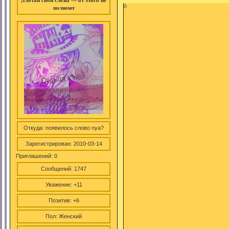
;глотай свои слезы — от этого не
0
полнеют
Откуда:
появилось слово nya?
Зарегистрирован
: 2010-03-14
Приглашений:
0
Сообщений:
1747
Уважение:
+11
Позитив:
+6
Пол:
Женский