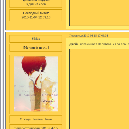
3 дня 23 часа
Последний визит:
2010-11-04 12:39:16
Поделиться
2010-04-15 17:06:34
Shido
Джейк
, напоминает Поливага, из-за авы,
|My time is now... |
0
Откуда:
Twinleaf Town
Зарегистрирован
: 2010-04-15