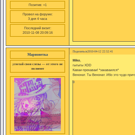
Позитив:
+1
Провел на форуме:
3 дня 4 часа
Последний визит:
2010-11-08 20:09:16
Поделиться
2010-04-12 22:52:41
Марионетка
Miko
,
;глотай свои слезы — от этого не
гыгыгы XDD
полнеют
Каваи-прекаваи! *закаваился*
Венонат. Ты Венонат. Ибо это чудо прич
0