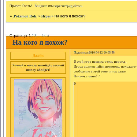
Привет, Гость!
Войдите
или
зарегистрируйтесь
.
»
.Pokemon Role.
»
Игры
»
На кого я похож?
Страница:
1
2
3
…
14
»
На кого я похож?
Поделиться
2010-04-12 20:05:58
Джейк
В этой игре правила очень просты.
Умный в школу непойдёт, умный
Игрок должен найти покемона, похожего 
школу обойдёт!
сообщение в этой теме, и так далее.
Начнем с меня^_^
0