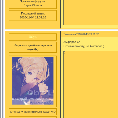
Провел на форуме:
3 дня 23 часа
Последний визит:
2010-11-04 12:39:16
Поделиться
2010-04-13 20:01:32
Обри.
Амфарос С:
.бери мозги,пойдем играть в
Незнаю почему, но Амфарос.)
людей(с)
0
Откуда:
у меня столько кавая?>D