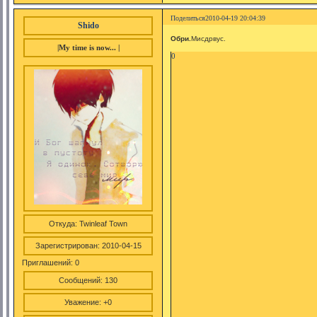
Поделиться
2010-04-19 20:04:39
Shido
Обри.
Мисдрвус.
|My time is now... |
0
Откуда:
Twinleaf Town
Зарегистрирован
: 2010-04-15
Приглашений:
0
Сообщений:
130
Уважение:
+0