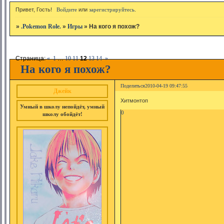
Привет, Гость!
Войдите
или
зарегистрируйтесь
.
»
.Pokemon Role.
»
Игры
»
На кого я похож?
Страница:
«
1
…
10
11
12
13
14
»
На кого я похож?
Поделиться
2010-04-19 09:47:55
Джейк
Хитмонтоп
Умный в школу непойдёт, умный
0
школу обойдёт!