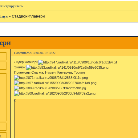
егистрируйтесь
.
Таун
»
Стадион Фланери
ери
Поделиться
2010-06-06 19:10:22
Лидер:Фланери
Значок:
Покемоны:Слагма, Нумел, Камерупт, Торкол
0
1