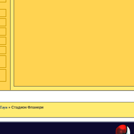
Таун
»
Стадион Фланери