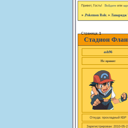
Привет, Гость!
Войдите
или
зар
»
.Pokemon Role.
»
Лаваридж 
Страница:
1
Стадион Флан
ash96
Не принят
Откуда:
прохладный КБР
Зарегистрирован
: 2010-05-2