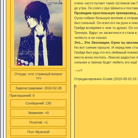
очень часто пугают таких путников как
до утра. Он снял с рук Шинкса и постав
Проведем простенькую тренировку. 
Оуни собрал большую молнию и отправи
был сильный. Он взял его на руки и пок
Грейди всеврямя о чем-то думал. Он х
Тренера. Вдруг он засветился и стала 
челюсть и он сказал:
Это... Это Эволюция. Оуни ты эвол
Но вот сияние прошло. И перед ним сто
Грейди был рад что его любимый покемо
места мона поспать. Люксио радостно п
сильнее и тренер будет любить его ещё
-->>?
Откуда:
этот странный вопрос
???
Отредактировано Grade (2010-05-01 01:
0
Зарегистрирован
: 2010-02-28
Приглашений:
0
Сообщений:
130
Уважение:
+0
Позитив:
+1
Пол:
Мужской