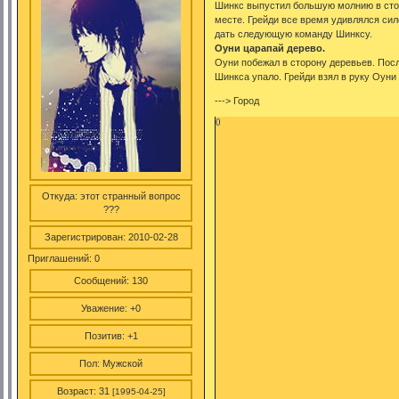
Шинкс выпустил большую молнию в стор
месте. Грейди все время удивлялся сил
дать следующую команду Шинксу.
Оуни царапай дерево.
Оуни побежал в сторону деревьев. Посл
Шинкса упало. Грейди взял в руку Оуни
---> Город
0
Откуда:
этот странный вопрос
???
Зарегистрирован
: 2010-02-28
Приглашений:
0
Сообщений:
130
Уважение:
+0
Позитив:
+1
Пол:
Мужской
Возраст:
31
[1995-04-25]