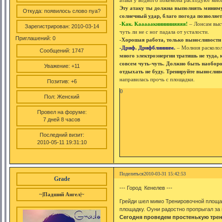
атаки у водного покемона расходуют мно
Эту атаку ты должна выполнять минимум
Откуда:
появилось слово nya?
солнечный удар, благо погода позволяет
-Как. Кааааакнииииияяяя!
– Лонсам выс
Зарегистрирован
: 2010-03-14
чуть ли не с ног падала от усталости.
Приглашений:
0
-Хорошая работа, только выносливости 
-Дриф. Дрифблиииим.
– Молния расколол
Сообщений:
1747
много электроэнергии тратишь не туда, 
совсем чуть-чуть. Должно быть наоборо
Уважение:
+11
отдыхать не буду. Тренируйте вынослив
направилась прочь с площадки.
Позитив:
+6
0
Пол:
Женский
Провел на форуме:
7 дней 8 часов
Последний визит:
2010-05-11 19:31:10
Поделиться
2010-03-31 15:42:53
Grade
--- Город Кенелев ---
~|Падший Ангел|~
Грейди шел мимо Тренировочной площа
площадку. Оуни радостно пропрыгал за 
Сегодня проведем простенькую трени