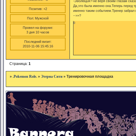
-Эволюция?
-не веря своим глазам сказ
Да,это была именно она.Теперь перед 
Позитив:
+2
именно таким событием.Тренер забрал 
-->>?
Пол:
Мужской
0
Провел на форуме:
3 дня 10 часов
Последний визит:
2010-11-06 15:45:16
Страница:
1
»
.Pokemon Role.
»
Этерна Сити
»
Тренировочная площадка