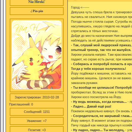
Nia Hiroki`
Город <------
.| Pin-pin
Девушка чуть спеша брела к тренирово
пытаясь не свалиться. Ния хихикнув пр
Погода нынче стояла сырая. Сугробы ещё
насупившись, хмуро глядело на людей 
спрятались в тёпых местечках.
Дойдя до места назначения Ния выпрям
наблюдать за её действиями усевшись 
- Так, слушай мой лидерский приказ,
опытный тренер, так что не жалуйся
Хироки указала напрво. Там красовали
падают, но скраю есть рычаг, при нажи
- Соберись и попробуй попасть в к
Тогда у тебя хорошо получилось!
Йору подбежал к мишени, оставаясь на
крайнюю мишень. Целился он не важно. 
замахала руками.
- Ты вообще не целишься! Попробуй 
пробормотал. Вслед за этим в Нию пол
Хироки косо посмотрела на Йору.
Зарегистрирован
: 2010-02-28
- Ну ведь можешь, когда хочешь...
- п
Приглашений:
0
- Ладно... Давай ещё раз!
Покемон недовольно кивнул. Он вновь 
Сообщений:
1151
- Сосредаточься, не закрывай глаза..
Йору кивнул. В момент атаки он подпры
Уважение:
+7
Пичу гордый как никогда прыгнул хозяйк
Позитив:
+3
- Ну ладно, ладно... Ты молодец,
- ул