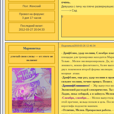
очень.
Пол:
Женский
Девушка с пичу на плече развернувшис
--------> Сад
Провел на форуме:
0
3 дня 17 часов
Последний визит:
2012-03-27 20:04:33
Поделиться
2010-03-26 12:46:34
Марионетка
- Дрифблим, удар молнии, Сломбро пла
;глотай свои слезы — от этого не
площадке для тренировки находится Мари
полнеют
Только…Мелон эволюционировала. Да, из 
ленивого, нежно-фиолетового, более высо
двух покемонов второй формы эволюции. 
мощные атаки.
-Дрифблим, еще раз, удар молнии в пра
сильнее молния, точнее прицел. Пошел.
-Дриииифблииииимм!
– Эйр выпустил мо
Экономней расходуй электричество. Ты 
Ладно, пока собирай, а я займусь Мелон
-Сломбро, сломбро…
- Мелон выпустила 
этой причине, кольца попали в цель. Посл
иероглифа подожгли манекен.
–Отлично, Мелон. Прекрасная работа.
–