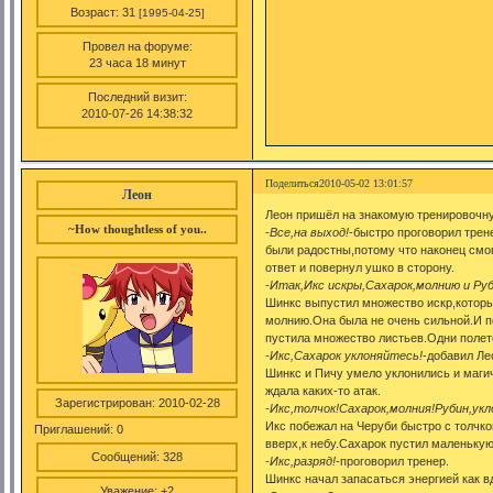
Возраст:
31
[1995-04-25]
Провел на форуме:
23 часа 18 минут
Последний визит:
2010-07-26 14:38:32
Поделиться
2010-05-02 13:01:57
Леон
Леон пришёл на знакомую тренировочн
~How thoughtless of you..
-Все,на выход!
-быстро проговорил трен
были радостны,потому что наконец смо
ответ и повернул ушко в сторону.
-Итак,Икс искры,Сахарок,молнию и Руб
Шинкс выпустил множество искр,которы
молнию.Она была не очень сильной.И п
пустила множество листьев.Одни полет
-Икс,Сахарок уклоняйтесь!
-добавил Ле
Шинкс и Пичу умело уклонились и маги
ждала каких-то атак.
Зарегистрирован
: 2010-02-28
-Икс,толчок!Сахарок,молния!Рубин,укл
Икс побежал на Черуби быстро с толчк
Приглашений:
0
вверх,к небу.Сахарок пустил маленькую
Сообщений:
328
-Икс,разряд!
-проговорил тренер.
Шинкс начал запасаться энергией как в
Уважение:
+2