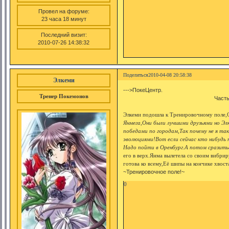
Провел на форуме:
23 часа 18 минут
Последний визит:
2010-07-26 14:38:32
Поделиться
2010-04-08 20:58:38
Элкеми
--->ПокеЦентр.
Тренер Покемонов
Часть
Элкеми подошла к Тренировочному поле,Он
Янмега,Они были лучшими друзьями но Элк
победами по городам,Так почему не я та
эволюциями!Вот если сейчас кто нибудь
Надо пойти в Оренбург.А потом сразить
его в верх.Янма вылетела со своим вибр
готова ко всему,Её шипы на кончике хвоста
~Тренировочное поле!~
0