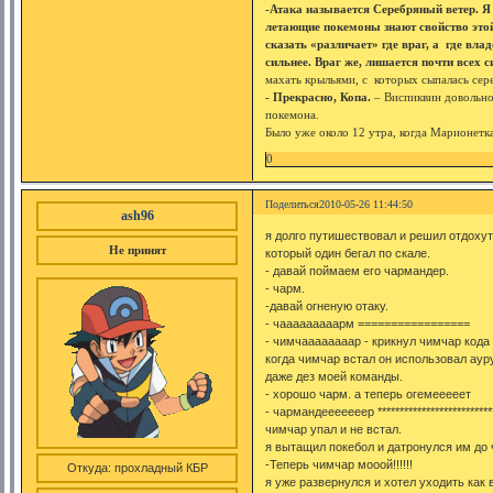
-Атака называется Серебряный ветер. Я 
летающие покемоны знают свойство это
сказать «различает» где враг, а где вла
сильнее. Враг же, лишается почти всех 
махать крыльями, с которых сыпалась сер
- Прекрасно, Копа.
– Виспиквин довольно
покемона.
Было уже около 12 утра, когда Марионетка
0
Поделиться
2010-05-26 11:44:50
ash96
я долго путишествовал и решил отдоху
Не принят
который один бегал по скале.
- давай поймаем его чармандер.
- чарм.
-давай огненую отаку.
- чааааааааарм =================
- чимчаааааааар - крикнул чимчар кода
когда чимчар встал он использовал аур
даже дез моей команды.
- хорошо чарм. а теперь огемееееет
- чармандееееееер **************************
чимчар упал и не встал.
я вытащил покебол и датронулся им до 
-Теперь чимчар мооой!!!!!!
Откуда:
прохладный КБР
я уже развернулся и хотел уходить как