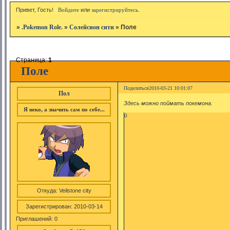
Привет, Гость!
Войдите
или
зарегистрируйтесь
.
»
.Pokemon Role.
»
Солейсион сити
»
Поле
Страница:
1
Поле
Поделиться
2010-03-21 10:01:07
Пол
Здесь можно поймать покемона.
Я неко, а значить сам по себе...
0
Откуда:
Veilstone city
Зарегистрирован
: 2010-03-14
Приглашений:
0