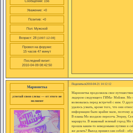
Сообщений:
156
Уважение:
+0
Позитив:
+0
Пол:
Мужской
Возраст:
28
[1997-12-08]
Провел на форуме:
15 часов 47 минут
Последний визит:
2010-04-09 08:42:50
Поделиться
2010-04-21 14:12:12
Марионетка
Марионетка продолжила свое путешествие.
;глотай свои слезы — от этого не
лидером следующего ГИМа- Мэйлин. Мо мн
полнеют
волновалась перед встречей с ним. О дру
удалось узнать, кроме того, что они отн
информации было крайне мало, поэтому д
В планы Мо входило пересечь Этерну, Сел
маршрута. В знакомый зеленый город Мо т
прошла каким-то неведомыми путями и сей
же делать? Выход пришел сам собой - об