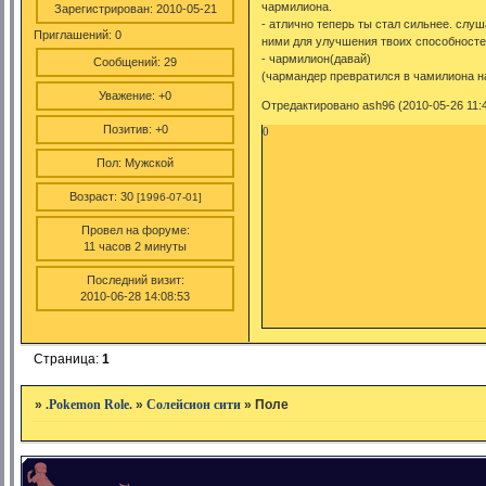
чармилиона.
Зарегистрирован
: 2010-05-21
- атлично теперь ты стал сильнее. слуш
Приглашений:
0
ними для улучшения твоих способносте
- чармилион(давай)
Сообщений:
29
(чармандер превратился в чамилиона н
Уважение:
+0
Отредактировано ash96 (2010-05-26 11:4
Позитив:
+0
0
Пол:
Мужской
Возраст:
30
[1996-07-01]
Провел на форуме:
11 часов 2 минуты
Последний визит:
2010-06-28 14:08:53
Страница:
1
»
.Pokemon Role.
»
Солейсион сити
»
Поле