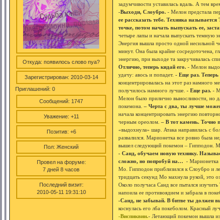
задумчивости уставилась вдаль. А тем вр
-
Выходи, Слоубро.
- Мелон предстала пе
ее рассказать тебе. Техника называетс
точке, потом начать выпускать ее, зас
четыре лапы и начала выпускать темную эн
Энергия вышла просто одной несильной ч
минут. Она была крайне сосредоточена, г
энергию, при выходе та закручивалась спи
Откуда:
появилось слово nya?
Отлично, теперь кидай его.
- Мелон выдох
удачу: авось и попадет.
- Еще раз. Тепер
Зарегистрирован
: 2010-03-14
концентрировалась на этот раз намного ме
Приглашений:
0
получилось намного лучше.
- Еще раз.
- М
Мелон было прилично выносливости, но д
Сообщений:
1747
покемона.
– Черта с два, ты лучше може
начала концентрировать энергию повторно
Уважение:
+11
черным ореолом.
– В тот камень. Точно 
«выдохнула» шар. Атака направилась с бол
Позитив:
+6
развалился. Марионетка все ровно была не
вышел следующий покемон – Гипподон. Мо
Пол:
Женский
- Санд, обучаем новую технику. Называ
сложно, но попробуй на…
- Марионетка 
Провел на форуме:
Мо. Гипподон приблизился к Слоубро и ле
7 дней 8 часов
тридцать секунд Мо махнула рукой, это оз
Последний визит:
Около получаса Санд все пытался изучить
2010-05-11 19:31:10
напоила ее противоядием и забрала в поке
-Санд, не забывай. В битве ты должен 
коснулась его лба покеболом. Красный лу
-Виспиквин.
- Летающий покемон вышла из