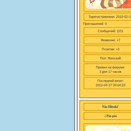
Зарегистрирован
: 2010-02-2
Приглашений:
0
Сообщений:
1151
Уважение:
+7
Позитив:
+3
Пол:
Женский
Провел на форуме:
3 дня 17 часов
Последний визит:
2012-03-27 20:04:33
Nia Hiroki`
.| Pin-pin