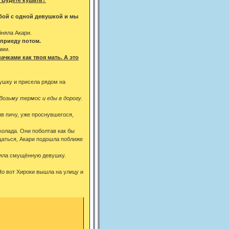
 бой с одной девушкой и мы
бняла Акари.
 приеду потом.
ами.
ачками как твоя мать. А это
душку и присела рядом на
Возьму термос и еды в дорогу.
в пичу, уже проснувшегося,
колада. Они поболтав как бы
ощаться, Акари подошла поближе
няла смущённую девушку.
Но вот Хироки вышла на улицу и