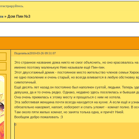
егистрируйтесь
.
ти
»
Дом Пин №3
Поделиться
2010-03-26 09:51:07
Это странное название дома никто не смог объяснить, но оно красовалось на
именно поэтому маленькую Нию называли ещё Пин-пин.
Этот двухэтажный домик - постоянное место жительство членов семьи Хирок
не одно поколение и очень старый, но всегда вливается в любую обстновку в
симпотичный.
Ещё десять лет назад он постоянно был наполнен суетой, людьми. Теперь зде
девушка, да и то очень редко. Однако, недавно здесь поселилась и бывшая 
Она очень прижилась к этому месту и прощаться с ним не хотела.
Эта заботливая женщина почти всегда находится на кухне. А если ещё и узнае
обязательно накормит, напоит, ообогреет и спать уложит - комнат полно. В ос
Там около пяти жилых комнат, но занята толька одна, и причёт Нией.
Вообщем добро пожаловать :З
0