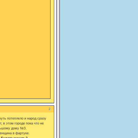
2
чуть потеплело и народ сразу
, в этом городе пока что не
льшому дому №3.
женщина в фартуке.
 Будете кушать?