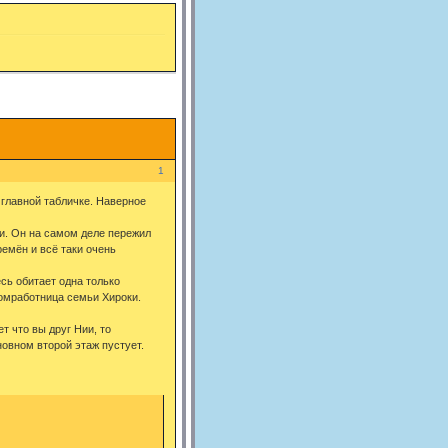
1
 главной табличке. Наверное
и. Он на самом деле пережил
ремён и всё таки очень
сь обитает одна только
домработница семьи Хироки.
т что вы друг Нии, то
новном второй этаж пустует.