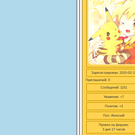
Зарегистрирован
: 2010-02-2
Приглашений:
0
Сообщений:
1151
Уважение:
+7
Позитив:
+3
Пол:
Женский
Провел на форуме:
3 дня 17 часов