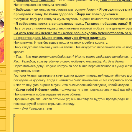
Ния отрицательно кивнула головой.
- Бабушка,
- так она ласково называла госпожу Акари,
- Я сегодня провела
проиграли с пичу. Но было здорово..! Йору так ловко двигался...
"Бабушка" пару раз кивлула и улыбнулась. Хироки немного так простояла и о
- Я собераюсь поехать во Флоарому таун... Ты здесь побудешь одна? Я
На этот раз служанка недовольно покачала головой и обхватила девушку рук
- И чего тебе неймётся? Но ты жевсё равно будешь путешествовать за зн
не простое дело. Мы по очень долгу не будем видиться.
Ния кивнула. И улыбнувшись пошла на верх к себе в комнату.
Пичу сладко посапывал у неё на плече. Ния аккуратно переложила его на по
кровать.
- Так... Что мне может понадобиться? Нужно взять побольше покеболов... 
Хм... Телефон, возьму удочку и свою любимую тетрадку. Ах да и денег!
Через полчаса девушка уже нагрузила всё выше перечисленное в сумку и взя
спустилась ввниз.
8
Госпожа Акари приготовила кучу еды на дорогу и перед ней чашку тёплого шо
посидели на дорожку. Когда с напитком было покончено и Ния собралась пр
и что то всунула Хироки в руки. Это был маленький покедекс, новой модели.
- Удачи тебе! И береги себя.
- служанка чуть не прослезилась и ещё раз об
Ния кивнула и поблагодарив её тоже обняла.
Прощания длились около пяти минут, они выглядели будто и правда родные. 
помохав рукой вскоре скрылась из виду.
-----> Луг/ Флоарома таун
0