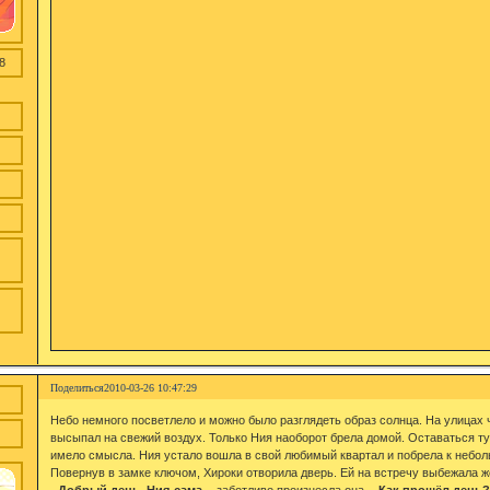
8
Поделиться
2010-03-26 10:47:29
Небо немного посветлело и можно было разглядеть образ солнца. На улицах 
высыпал на свежий воздух. Только Ния наоборот брела домой. Оставаться тут
имело смысла. Ния устало вошла в свой любимый квартал и побрела к небо
Повернув в замке ключом, Хироки отворила дверь. Ей на встречу выбежала 
- Добрый день, Ния-сама,
- заботливо произнесла она,
- Как прошёл день?