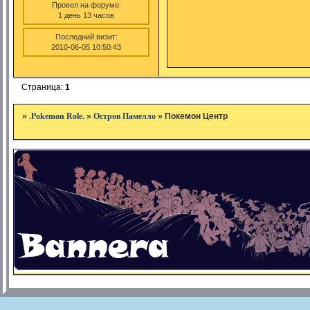
Провел на форуме:
1 день 13 часов
Последний визит:
2010-06-05 10:50:43
Страница:
1
»
.Pokemon Role.
»
Остров Памелло
»
Покемон Центр