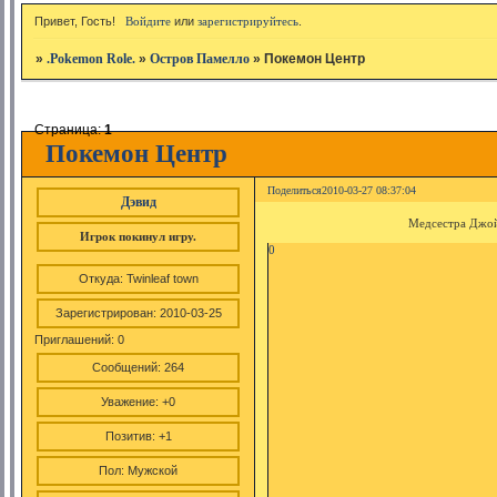
Привет, Гость!
Войдите
или
зарегистрируйтесь
.
»
.Pokemon Role.
»
Остров Памелло
»
Покемон Центр
Страница:
1
Покемон Центр
Поделиться
2010-03-27 08:37:04
Дэвид
Медсестра Джой
Игрок покинул игру.
0
Откуда:
Twinleaf town
Зарегистрирован
: 2010-03-25
Приглашений:
0
Сообщений:
264
Уважение:
+0
Позитив:
+1
Пол:
Мужской